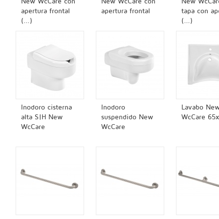
New WcCare con
New WcCare con
New WcCare
apertura frontal
apertura frontal
tapa con ap
(...)
(...)
Inodoro cisterna
Inodoro
Lavabo Ne
alta S|H New
suspendido New
WcCare 65
WcCare
WcCare