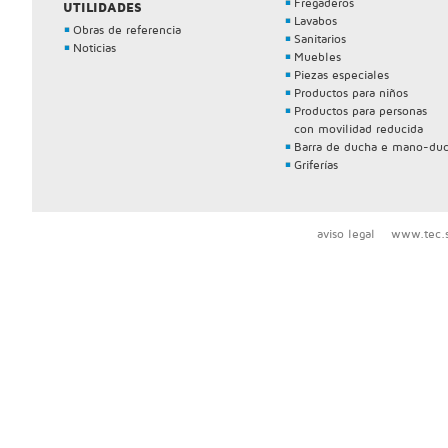
Fregaderos
UTILIDADES
Lavabos
Obras de referencia
Sanitarios
Noticias
Muebles
Piezas especiales
Productos para niños
Productos para personas
con movilidad reducida
Barra de ducha e mano-du
Griferías
aviso legal
www.tec.s