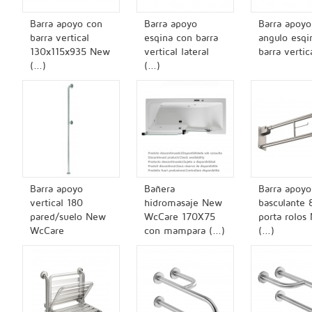
Barra apoyo con
Barra apoyo
Barra apoyo
barra vertical
esqina con barra
angulo esqi
130x115x935 New
vertical lateral
barra vertica
(...)
(...)
Barra apoyo
Bañera
Barra apoyo
vertical 180
hidromasaje New
basculante 
pared/suelo New
WcCare 170X75
porta rolos
WcCare
con mampara (...)
(...)