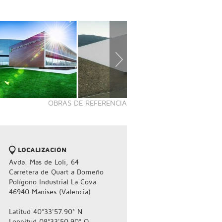
OBRAS DE REFERENCIA
LOCALIZACIÓN
Avda. Mas de Loli, 64
Carretera de Quart a Domeño
Polígono Industrial La Cova
46940 Manises (Valencia)
Latitud 40°33'57.90° N
Longitud 08°33'50.90° O