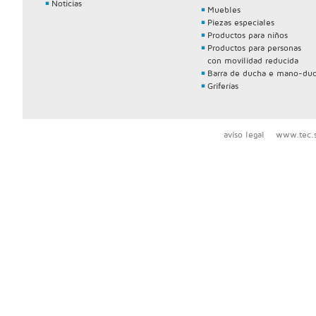
Noticias
Muebles
Piezas especiales
Productos para niños
Productos para personas
con movilidad reducida
Barra de ducha e mano-du
Griferías
aviso legal
www.tec.s