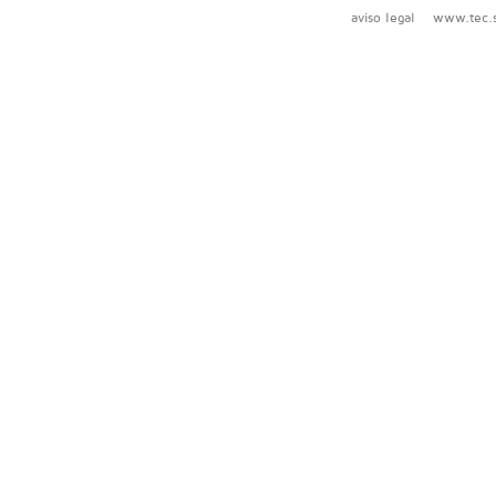
aviso legal
www.tec.s