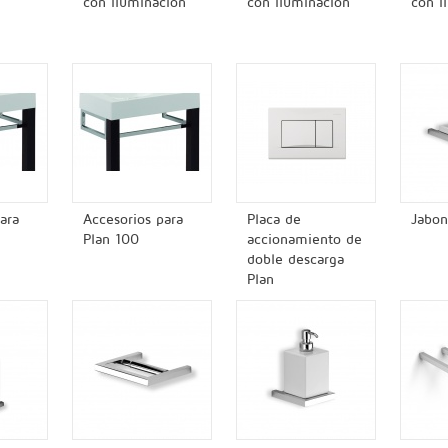
con iluminacion
con iluminacion
con i
ara
Accesorios para
Placa de
Jabon
Plan 100
accionamiento de
doble descarga
Plan