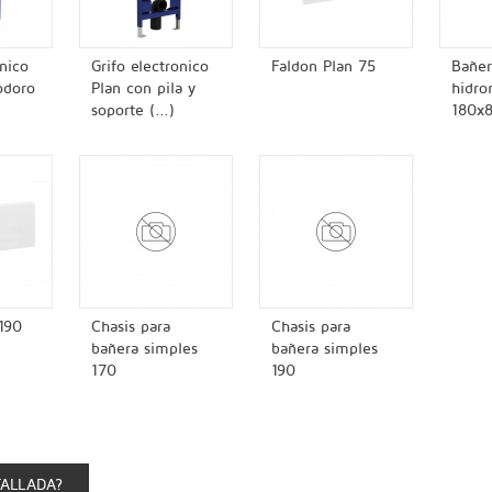
onico
Grifo electronico
Faldon Plan 75
Bañer
odoro
Plan con pila y
hidro
soporte (...)
180x
190
Chasis para
Chasis para
bañera simples
bañera simples
170
190
TALLADA?