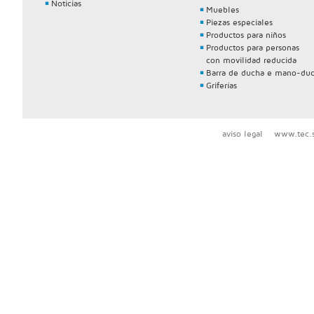
Noticias
Muebles
Piezas especiales
Productos para niños
Productos para personas
con movilidad reducida
Barra de ducha e mano-du
Griferías
aviso legal
www.tec.s